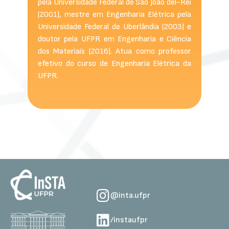
pela Universidade Federal de São João del-Rei
(2001), mestre em Engenharia Elétrica pela
Universidade Federal de Uberlândia (2003) e
doutor pela UFPR em Engenharia e Ciência
dos Materiais (2016). Atua como professor
efetivo do curso de Engenharia Elétrica da
UFPR.
@inta.ufpr
/instaufpr