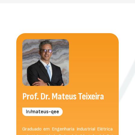
Prof. Dr. Mateus Teixeira
ln
/mateus-qee
Graduado em Engenharia Industrial Elétrica